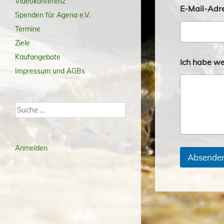
Videokonferenz
E-Mail-Adr
Spenden für Agena e.V.
Termine
Ziele
I
Kaufangebote
Ich habe we
n
Impressum und AGBs
t
e
r
e
Suche
s
s
e
E
Anmelden
-
Absende
M
a
i
l
-
A
d