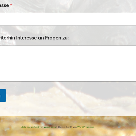
esse
*
iterhin Interesse an Fragen zu:
n
Stolz präsentiert von WordPress
|
Theme: Confit von
WordPress.com