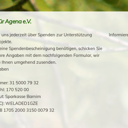
r Agena e.V.
 uns jederzeit über Spenden zur Unterstützung
Informier
ojekte.
eine Spendenbescheinigung benötigen, schicken Sie
Ihre Angaben mit dem nachfolgenden Formular, wir
e Ihnen umgehend zusenden.
aben
er: 31 5000 79 32
hl: 170 520 00
ut: Sparkasse Barnim
IC): WELADED1GZE
8 1705 2000 3150 0079 32