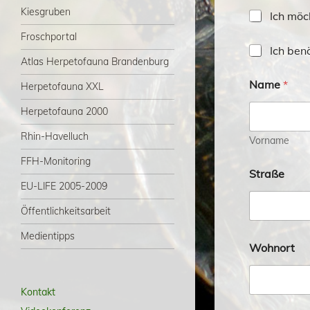
Kiesgruben
S
Ich möc
p
Froschportal
e
Q
Ich ben
n
Atlas Herpetofauna Brandenburg
u
d
i
e
Name
*
Herpetofauna XXL
t
t
Herpetofauna 2000
u
n
Rhin-Havelluch
g
Vorname
FFH-Monitoring
Straße
EU-LIFE 2005-2009
Öffentlichkeitsarbeit
Medientipps
Wohnort
Kontakt