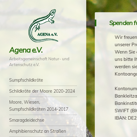
Spenden fü
Wir freuen
unserer Pr
Agena e.V.
Wenn Sie 
Arbeitsgemeinschaft Natur- und
uns bitte 
Artenschutz e.V.
werden si
Kontoang
Menü
Zum Inhalt springen
Sumpfschildkröte
Kontonumm
Schildkröte der Moore 2020-2024
Bankleitza
Moore, Wiesen,
Bankinstit
Sumpfschildkröten 2014-2017
SWIFT (B
IBAN: DE2
Smaragdeidechse
Amphibienschutz an Straßen